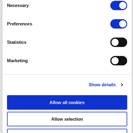
Necessary
Selection
Preferences
Statistics
Напишите мне
Marketing
c-constantinou@hotmail.com
Show details
Allow all cookies
Allow selection
Melina Palesi
Andri Tsierkezou
Erini Savva