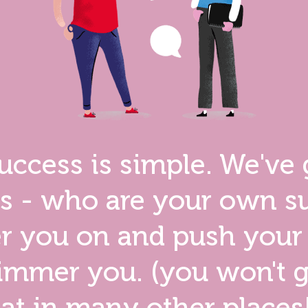
uccess is simple. We've
s - who are your own su
r you on and push your g
limmer you. (you won't g
at in many other places!