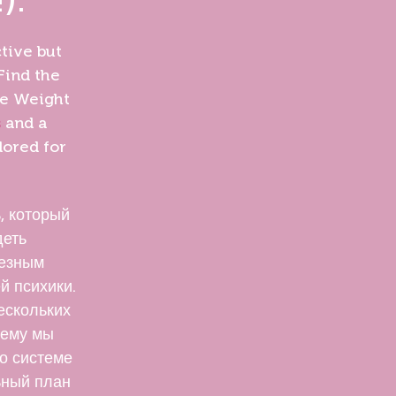
ctive but
 Find the
ge Weight
s
and a
lored for
, который
деть
ьезным
й психики.
ескольких
чему мы
о системе
льный план