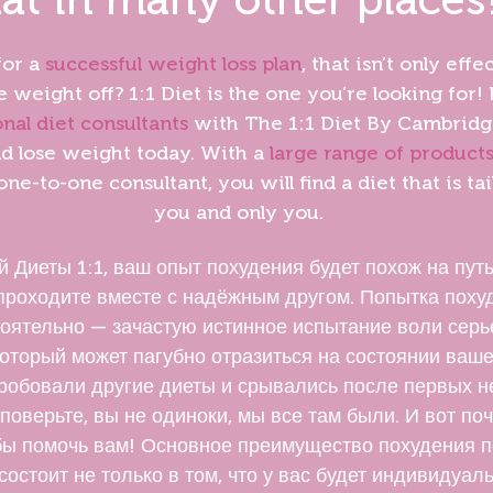
for a
successful weight loss plan
, that isn’t only effe
 weight off? 1:1 Diet is the one you’re looking for!
nal diet consultants
with The 1:1 Diet By Cambrid
nd lose weight today. With a
large range of product
ne-to-one consultant, you will find a diet that is tai
you and only you.
й Диеты 1:1, ваш опыт похудения будет похож на путь
роходите вместе с надёжным другом. Попытка поху
оятельно — зачастую истинное испытание воли сер
который может пагубно отразиться на состоянии ваше
робовали другие диеты и срывались после первых н
 поверьте, вы не одиноки, мы все там были. И вот по
обы помочь вам! Основное преимущество похудения п
состоит не только в том, что у вас будет индивидуа