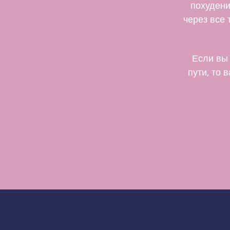
похудени
через все 
Если вы 
пути, то 