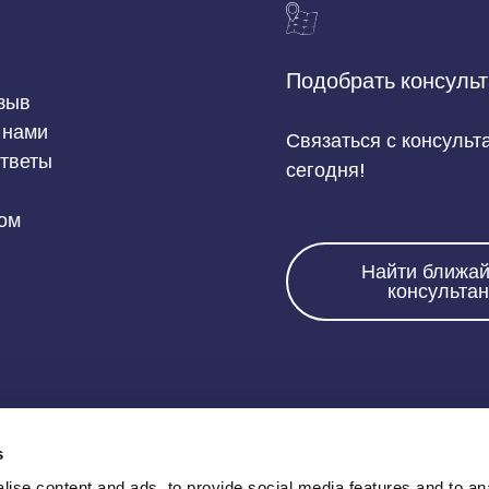
Подобрать консульт
зыв
 нами
Связаться с консульт
ответы
сегодня!
том
Найти ближа
консультан
Позвоните нам:
s
ise content and ads, to provide social media features and to an