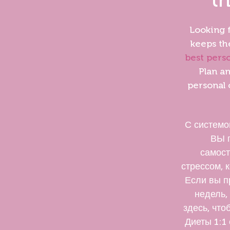
Looking 
keeps the
best perso
Plan a
personal o
С системо
ВЫ п
самост
стрессом, 
Если вы п
недель,
здесь, чт
Диеты 1:1 