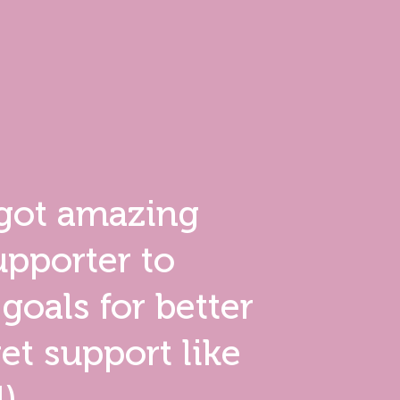
 got amazing
pporter to
oals for better
et support like
).