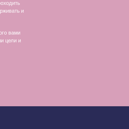
роходить
ерживать и
ого вами
ши цели и