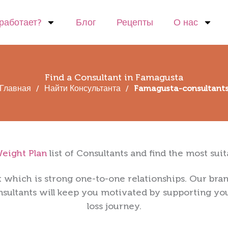
 работает?
Блог
Рецепты
О нас
Find a Consultant in Famagusta
Главная
/
Найти Консультанта
/
Famagusta-consultant
eight Plan
list of Consultants and find the most sui
t which is strong one-to-one relationships.
Our
bran
sultants will keep you motivated by supporting y
loss journey.