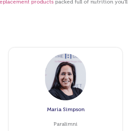
replacement products
packed full of nutrition you’ll
Maria Simpson
Paralimni