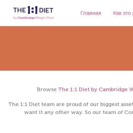
Перейти
к
Главная
Как это
содержимому
Browse
The 1:1 Diet by Cambridge W
The 1:1 Diet team are proud of our biggest asse
want it any other way. So our team of
Con