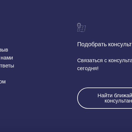
Подобрать консульт
зыв
 нами
Связаться с консульт
ответы
сегодня!
том
Найти ближа
консультан