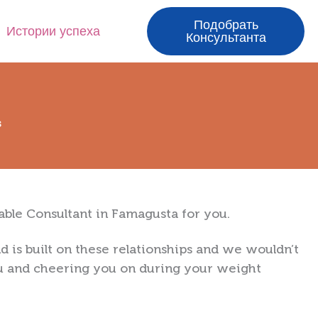
Подобрать
Истории успеха
Консультанта
s
table Consultant in Famagusta for you.
d is built on these relationships and we wouldn’t
ou and cheering you on during your weight