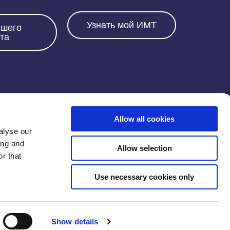
Узнать мой ИМТ
йшего
та
Напишите нам:
Allow all cookies
alyse our
info@one2onediet.com.cy
ing and
Allow selection
r that
Use necessary cookies only
иальности
|
Политика cookies
|
Доставка и возврат
|
Show details
RU