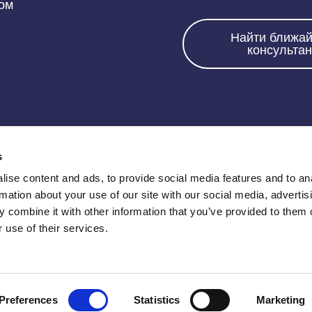
том
Найти ближа
консультан
Позвоните нам:
s
ise content and ads, to provide social media features and to an
7000 4505
rmation about your use of our site with our social media, advertis
 combine it with other information that you’ve provided to them o
 use of their services.
ts Reserved |
Условия оказания услуг
|
Политика конфиденц
Accessibility Statement
Preferences
Statistics
Marketing