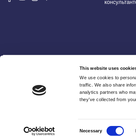
консультан
Мы находимся по адресу:
This website uses cookie
We use cookies to personal
Неоптолему 3, корпус 1, Склад 1, промышленная зона
traffic. We also share info
Арадиппу, 7101, Ларнака
analytics partners who may
they’ve collected from your
Copyright 2025 Slimmerlife (Cyprus) Ltd | All Righ
Consent
Necessary
Selection