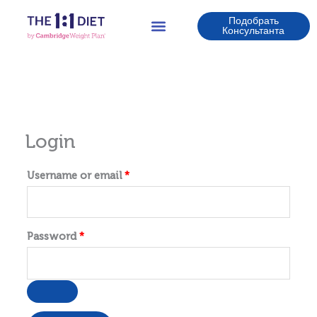
Перейти
Подобрать
к
Консультанта
содержимому
Login
Username or email
*
Password
*