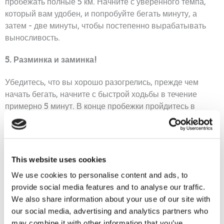
пробежать полные 5 км. Начните с уверенного темпа,
который вам удобен, и попробуйте бегать минуту, а
затем - две минуты, чтобы постепенно вырабатывать
выносливость.
5. Разминка и заминка!
Убедитесь, что вы хорошо разогрелись, прежде чем
начать бегать, начните с быстрой ходьбы в течение
примерно 5 минут. В конце пробежки пройдитесь в
более спокойном темпе еще 5 минут, чтобы ваше тело
остыло. Не забудьте потом про растяжку.
6. Планирование!
This website uses cookies
Если вы планируете свои даты пробежек, вы, скорее
We use cookies to personalise content and ads, to
всего, будете их придерживаться, поэтому делайте
provide social media features and to analyse our traffic.
четкие пометки в ежедневнике. Почему бы не привлечь
We also share information about your use of our site with
родных и друзей? Найдите бегающего приятеля, чтобы
our social media, advertising and analytics partners who
подбадривать друг друга (потренируйтесь бегать в
may combine it with other information that you’ve