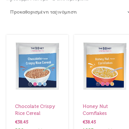
Chocolate Crispy Rice Cereal ποσότητα
Honey Nut
Chocolate Crispy
Honey Nut
Rice Cereal
Cornflakes
€
38.45
€
38.45