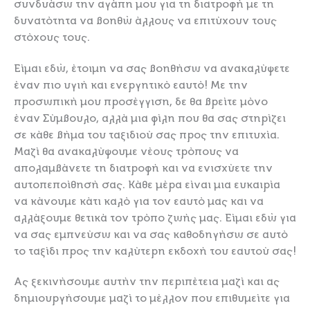
συνδυάσω την αγάπη μου για τη διατροφή με τη
δυνατότητα να βοηθώ άλλους να επιτύχουν τους
στόχους τους.
Είμαι εδώ, έτοιμη να σας βοηθήσω να ανακαλύψετε
έναν πιο υγιή και ενεργητικό εαυτό! Με την
προσωπική μου προσέγγιση, δε θα βρείτε μόνο
έναν Σύμβουλο, αλλά μια φίλη που θα σας στηρίζει
σε κάθε βήμα του ταξιδιού σας προς την επιτυχία.
Μαζί θα ανακαλύψουμε νέους τρόπους να
απολαμβάνετε τη διατροφή και να ενισχύετε την
αυτοπεποίθησή σας. Κάθε μέρα είναι μια ευκαιρία
να κάνουμε κάτι καλό για τον εαυτό μας και να
αλλάξουμε θετικά τον τρόπο ζωής μας. Είμαι εδώ για
να σας εμπνεύσω και να σας καθοδηγήσω σε αυτό
το ταξίδι προς την καλύτερη εκδοχή του εαυτού σας!
Ας ξεκινήσουμε αυτήν την περιπέτεια μαζί και ας
δημιουργήσουμε μαζί το μέλλον που επιθυμείτε για