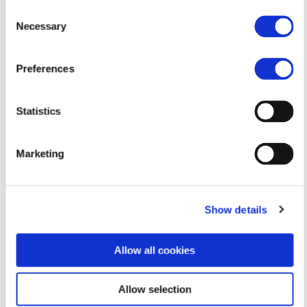
Consent
Τοποθεσία(-ες)
Necessary
Selection
Κάντε κλικ στο 'Προβολή μεγαλύτερου χάρτη' για
Τηλεφωνήστε μου στο:
Preferences
οδηγίες προς την τοποθεσία.
99585918
Statistics
Marketing
Show details
Allow all cookies
Στείλτε μου Email στο
Allow selection