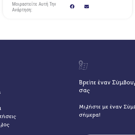
Μοιραστείτε Αυτή Την
Ανάρτηση:
Βρείτε έναν Σύμβου
σας
η
Μιλήστε με έναν Σύμ
α
σήμερα!
τήσεις
υλος