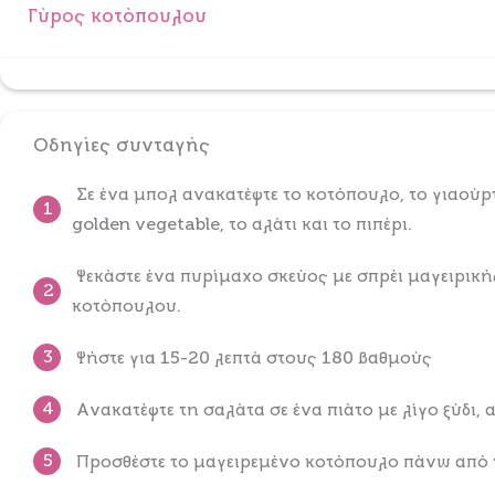
Γύρος κοτόπουλου
Οδηγίες συνταγής
Σε ένα μπολ ανακατέψτε το κοτόπουλο, το γιαούρτ
1
golden vegetable, το αλάτι και το πιπέρι.
Ψεκάστε ένα πυρίμαχο σκεύος με σπρέι μαγειρική
2
κοτόπουλου.
3
Ψήστε για 15-20 λεπτά στους 180 βαθμούς
4
Ανακατέψτε τη σαλάτα σε ένα πιάτο με λίγο ξύδι, α
5
Προσθέστε το μαγειρεμένο κοτόπουλο πάνω από τ