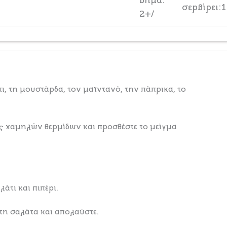
βήμα:
σερβίρει:1
2+/
ι, τη μουστάρδα, τον μαϊντανό, την πάπρικα, το
ς χαμηλών θερμίδων και προσθέστε το μείγμα
λάτι και πιπέρι.
η σαλάτα και απολαύστε.