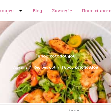
τουργεί
Blog
Συνταγές
Ποιοι είμαστε
Γύρος κοτόπουλου
Αρχική
/
Recipes cpt
/
Γύρος κοτόπουλου