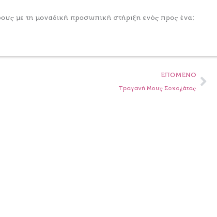
βάρους με τη μοναδική προσωπική στήριξη ενός προς ένα;
Ne
ΕΠΌΜΕΝΟ
Τραγανή Μους Σοκολάτας