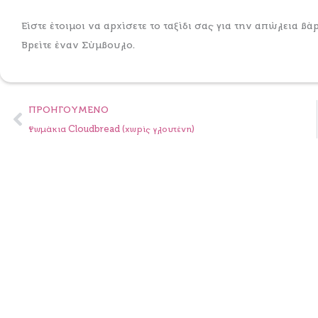
Είστε έτοιμοι να αρχίσετε το ταξίδι σας για την απώλεια 
Βρείτε έναν Σύμβουλο.
Prev
ΠΡΟΗΓΟΎΜΕΝΟ
Ψωμάκια Cloudbread (χωρίς γλουτένη)