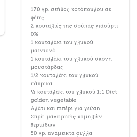
170 γρ. στήθος κοτόπουλου σε
φέτες
2 κουταλιές της σούπας γιαούρτι
0%
1 κουταλάκι του γλυκού
xt
μαϊντανό
1 κουταλάκι του γλυκού σκόνη
μουστάρδας
1/2 κουταλάκι του γλυκού
πάπρικα
½ κουταλάκι του γλυκού 1:1 Diet
golden vegetable
Αλάτι και πιπέρι για γεύση
Σπρέι μαγειρικής χαμηλών
θερμίδων
50 γρ. ανάμεικτα φύλλα