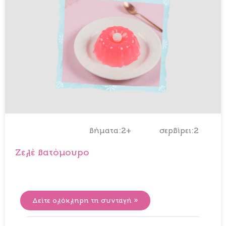
βήματα:2+
σερβίρει:2
Ζελέ βατόμουρο
Δείτε ολόκληρη τη συνταγή »