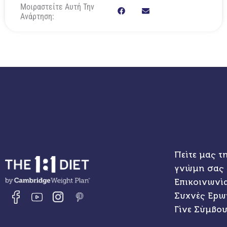
Μοιραστείτε Αυτή Την
Ανάρτηση:
Πείτε μας τ
γνώμη σας
Επικοινωνί
Συχνές Ερω
Γίνε Σύμβο