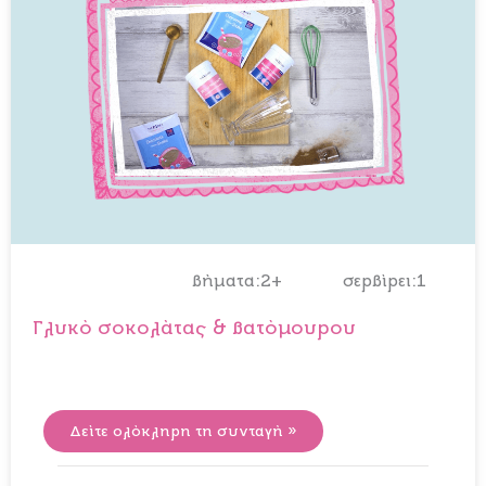
βήματα:2+
σερβίρει:1
Γλυκό σοκολάτας & βατόμουρου
Δείτε ολόκληρη τη συνταγή »