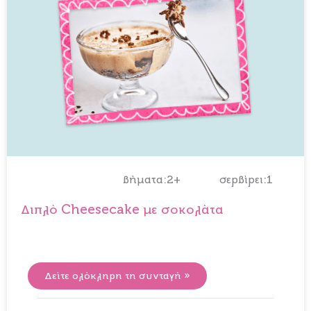
βήματα:2+
σερβίρει:1
Διπλό Cheesecake με σοκολάτα
Δείτε ολόκληρη τη συνταγή »