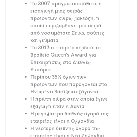
Το 2007 πραγματοποιήθηκε η
εισαγωγή μιας σειράς
προϊόντων χωρίς λακτόζη, η
οποία περιλαμβάνει μια σειρά
από νοστιμότατα Σεϊκs, σούπες
και γεύματα
Το 2013 η εταιρεία κέρδισε το
Βραβείο Queen’s Award για
Επιχειρήσεις στο Διεθνές
Εμπόριο
Περίπου 35% όλων των
προϊόντων που παράγονται στο
Ηνωμένο Βασίλειο εξάγονται
Η πρώτη χώρα στην οποία έγινε
εξαγωγή ήταν η Δανία
Η μεγαλύτερη διεθνής αγορά της
εταιρείας είναι η Ολλανδία
Η νεότερη διεθνής αγορά της
εταιρείας είναι η Νέα Ζηλανδία