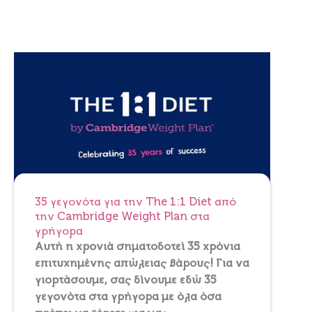
35 γεγονότα για την The 1:1 Diet από
την Cambridge Weight Plan στα
γρήγορα
Αυτή η χρονιά σηματοδοτεί 35 χρόνια
επιτυχημένης απώλειας βάρους! Για να
γιορτάσουμε, σας δίνουμε εδώ 35
γεγονότα στα γρήγορα με όλα όσα