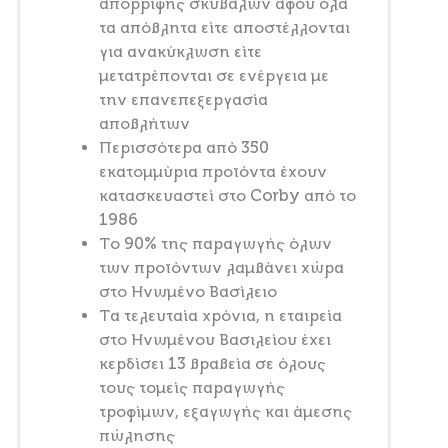
απόρριψης σκυβάλων αφού όλα
τα απόβλητα είτε αποστέλλονται
για ανακύκλωση είτε
μετατρέπονται σε ενέργεια με
την επανεπεξεργασία
αποβλήτων
Περισσότερα από 350
εκατομμύρια προϊόντα έχουν
κατασκευαστεί στο Corby από το
1986
Το 90% της παραγωγής όλων
των προϊόντων λαμβάνει χώρα
στο Ηνωμένο Βασίλειο
Τα τελευταία χρόνια, η εταιρεία
στο Ηνωμένου Βασιλείου έχει
κερδίσει 13 βραβεία σε όλους
τους τομείς παραγωγής
τροφίμων, εξαγωγής και άμεσης
πώλησης