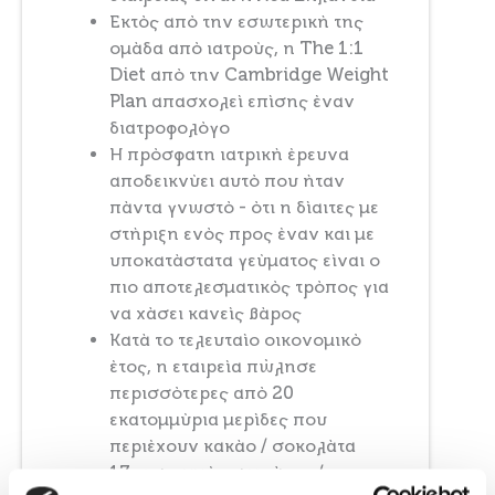
Εκτός από την εσωτερική της
ομάδα από ιατρούς, η The 1:1
Diet από την Cambridge Weight
Plan απασχολεί επίσης έναν
διατροφολόγο
Η πρόσφατη ιατρική έρευνα
αποδεικνύει αυτό που ήταν
πάντα γνωστό - ότι η δίαιτες με
στήριξη ενός προς έναν και με
υποκατάστατα γεύματος είναι ο
πιο αποτελεσματικός τρόπος για
να χάσει κανείς βάρος
Κατά το τελευταίο οικονομικό
έτος, η εταιρεία πώλησε
περισσότερες από 20
εκατομμύρια μερίδες που
περιέχουν κακάο / σοκολάτα
17 εκατομμύρια μπάρες /