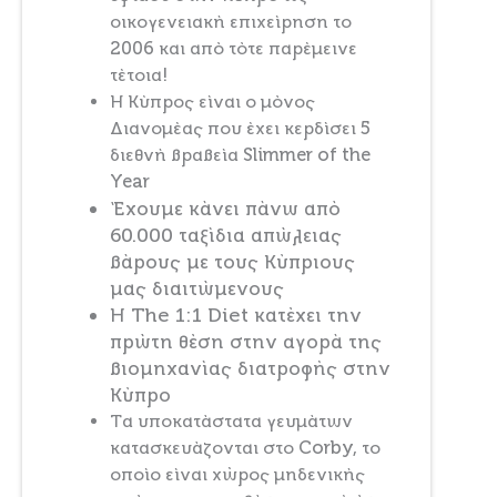
οικογενειακή επιχείρηση το
2006 και από τότε παρέμεινε
τέτοια!
Η Κύπρος είναι ο μόνος
Διανομέας που έχει κερδίσει 5
διεθνή βραβεία Slimmer of the
Year
Έχουμε κάνει πάνω από
60.000 ταξίδια απώλειας
βάρους με τους Κύπριους
μας διαιτώμενους
Η The 1:1 Diet κατέχει την
πρώτη θέση στην αγορά της
βιομηχανίας διατροφής στην
Κύπρο
Τα υποκατάστατα γευμάτων
κατασκευάζονται στο Corby, το
οποίο είναι χώρος μηδενικής