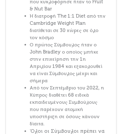
που κυκλοφόρησε ήταν το Fruit
& Nut Bar
Η διατροφή The 1:1 Diet από την
Cambridge Weight Plan
διατίθεται σε 30 χώρες σε όλο
τον κόσμο
Ο πρώτος Σύμβουλος ήταν ο
John Bradley ο οποίος μπήκε
στην επιχείρηση την 1η
Απριλίου 1984 και εξακολουθεί
να είναι Σύμβουλος μέχρι και
σήμερα
Από τον Σεπτέμβριο του 2022, η
Κύπρος διαθέτει 68 ειδικά
εκπαιδευμένους Συμβούλους
που παρέχουν ατομική
υποστήριξη σε όσους κάνουν
δίαιτα.
Όλοι οι Σύμβουλοι πρέπει να