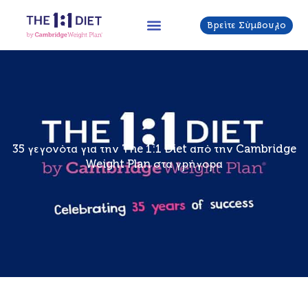
Μετάβαση
στο
Βρείτε Σύμβουλο
περιεχόμενο
35 γεγονότα για την The 1:1 Diet από την Cambridge
Weight Plan στα γρήγορα