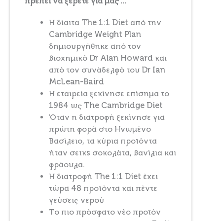
πρέπει να ξέρετε για μας ...
Η δίαιτα The 1:1 Diet από την
Cambridge Weight Plan
δημιουργήθηκε από τον
βιοχημικό Dr Alan Howard και
από τον συνάδελφό του Dr Ian
McLean-Baird
Η εταιρεία ξεκίνησε επίσημα το
1984 ως The Cambridge Diet
Όταν η διατροφή ξεκίνησε για
πρώτη φορά στο Ηνωμένο
Βασίλειο, τα κύρια προϊόντα
ήταν σεϊκs σοκολάτα, βανίλια και
φράουλα.
Η διατροφή The 1:1 Diet έχει
τώρα 48 προϊόντα και πέντε
γεύσεις νερού
Το πιο πρόσφατο νέο προϊόν