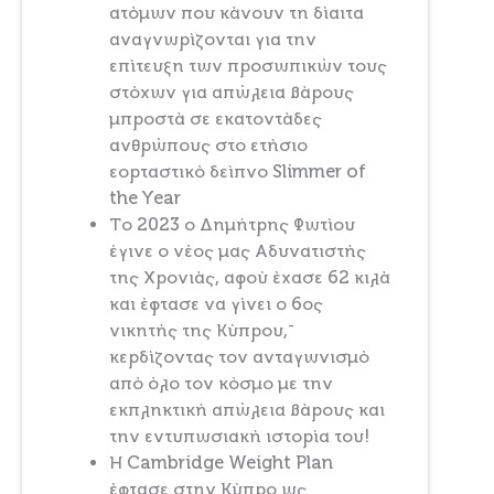
ατόμων που κάνουν τη δίαιτα
αναγνωρίζονται για την
επίτευξη των προσωπικών τους
στόχων για απώλεια βάρους
μπροστά σε εκατοντάδες
ανθρώπους στο ετήσιο
εορταστικό δείπνο Slimmer of
the Year
Το 2023 ο Δημήτρης Φωτίου
έγινε ο νέος μας Αδυνατιστής
της Χρονιάς, αφού έχασε 62 κιλά
και έφτασε να γίνει ο 6ος
-
νικητής της Κύπρου,
κερδίζοντας τον ανταγωνισμό
από όλο τον κόσμο με την
εκπληκτική απώλεια βάρους και
την εντυπωσιακή ιστορία του!
Η Cambridge Weight Plan
έφτασε στην Κύπρο ως