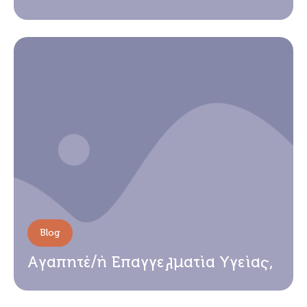
Blog
Αγαπητέ/ή Επαγγελματία Υγείας,