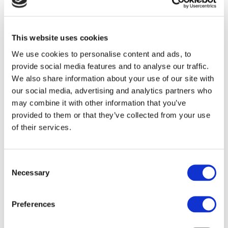
μπουκίτσες πωλήθηκαν
παγκοσμίως το 2018
Τα τρέχοντα προϊόντα με τις
This website uses cookies
μεγαλύτερες πωλήσεις
περιλαμβάνουν τα Salted
We use cookies to personalise content and ads, to
Caramel Bites, Cookies and
provide social media features and to analyse our traffic.
Cream Bar και Peanut Crispy
We also share information about your use of our site with
Bar.
our social media, advertising and analytics partners who
Οι μπουκίτσες Salted Caramel
may combine it with other information that you’ve
μας, που ξεκίνησαν πρόσφατα,
provided to them or that they’ve collected from your use
έχουν διπλάσιες πωλήσεις από
of their services.
το επόμενο προϊόν με τις
καλύτερες πωλήσεις
Η διατροφή The 1:1 Diet από την
Consent
Necessary
Cambridge Weight Plan είναι η
Selection
καινούρια μας εμπορική
επωνυμία, η οποία δίνει έμφαση
Preferences
στη μοναδική στήριξη ένας
προς έναν που παρέχεται από