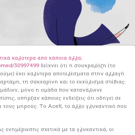
τικά καλύτερα από κάποια άλλα;
ubmed/30997499
δείχνει ότι η σουκραλόζη (το
ούμε) έχει καλύτερα αποτελέσματα στην αλλαγή
ρτάμη, τη σακχαρίνη και το εκχύλισμα στέβιας.
βδομάδων, μόνο η ομάδα που κατανάλωνε
ίσης, υπήρξαν κάποιες ενδείξεις ότι οδηγεί σε
 τους μηρούς. Το AceK, το άλλο γλυκαντικό που
ς ενημέρωσης σχετικά με τα γλυκαντικά, οι