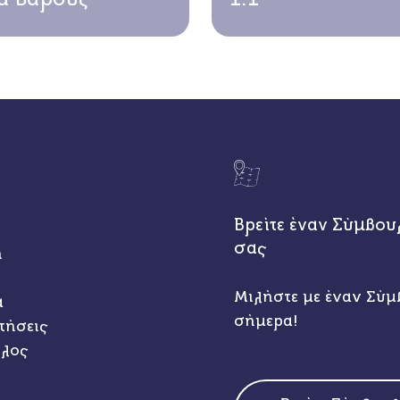
Βρείτε έναν Σύμβου
σας
η
Μιλήστε με έναν Σύμ
α
σήμερα!
τήσεις
υλος