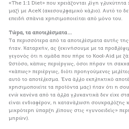
«The 1:1 Diet» που χρειάζονται λίγη γλυκύτητ
μαζί με AceK (ακεσουλφαμικό κάλιο). Αυτό το δ
επειδή σπάνια χρησιμοποιείται από μόνο του.
Τώρα, τα αποτελέσματα…
Τα περισσότερα από τα αποτελέσματα αυτής της
ήταν. Καταρχήν, ας ξεκινήσουμε με τα προβλέψι
γεγονός ότι η ομάδα που πήρε το Kool-Aid με ζ
Ωστόσο, κάπως περιέργως, όσοι πήραν τη σακχαρ
«κάπως» περιέργως, διότι προηγούμενες μελέτες 
αυτό το αποτέλεσμα. Ένα άλλο εκπληκτικό αποτέ
χρησιμοποιείτε τα προϊόντα μας) ήταν ότι η σ
ενώ κανένα από τα άλλα γλυκαντικά δεν είχε στ
είναι ενδιαφέρον, η κατανάλωση σουκραλόζης κα
μικρότερη ύπαρξη λίπους στις «γυνοειδείς» περ
μηρών).