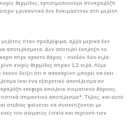
α χωρίς θερμίδες, χρησιμοποιούμε σουκραλόζη
εύτερο γλυκαντικό δεν δοκιμάστηκε στη μελέτη
 μελέτης ήταν προβλέψιμα, αλλά μερικά δεν
μα αποτελέσματα. Δεν αποτελεί έκπληξη το
άχαρη πήρε αρκετό βάρος - σχεδόν δύο κιλά.
ίνη χωρίς θερμίδες πήραν 1,2 κιλά. Λέμε
έχουν δείξει ότι η σακχαρίνη μπορεί να έχει
λεσμα (και ένα εξαιρετικό αποτέλεσμα αν
ουκραλόζη επέφερε απώλεια σωματικού βάρους,
ατιστικά σημαντικό αποτέλεσμα*. Τέλος, και αυτό
ι στέβιας φαίνεται να συσχετίζονται με
ιοχές του σώματος (ισχία και περιοχή των