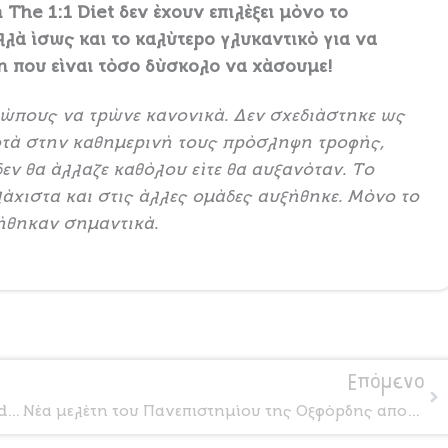
 The 1:1 Diet δεν έχουν επιλέξει μόνο το
λά ίσως και το καλύτερο γλυκαντικό για να
η που είναι τόσο δύσκολο να χάσουμε!
ρώπους να τρώνε κανονικά. Δεν σχεδιάστηκε ως
οτά στην καθημερινή τους πρόσληψη τροφής,
δεν θα άλλαζε καθόλου είτε θα αυξανόταν. Το
άχιστα και στις άλλες ομάδες αυξήθηκε. Μόνο το
ήθηκαν σημαντικά.
Ne
Επόμενο
35 γεγονότα για την The 1:1 Diet από την Cambridge Weight Plan στα γρήγορα
Νέα μελέτη του Πανεπιστημίου της Οξφόρδης αποκαλύπτει πώς να χάσετε βάρος αποτελεσματικά και μακροπρόθεσμα