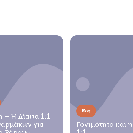
Blog
– Η Δίαιτα 1:1
 Φαρμάκων για
Γονιμότητα και η
α Βάρους
1:1