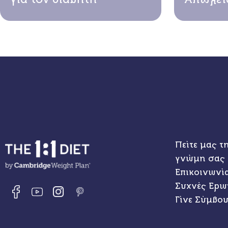
Πείτε μας τ
γνώμη σας
Επικοινωνί
Συχνές Ερω
Γίνε Σύμβο