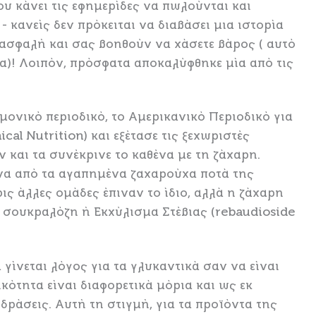
ου κάνει τις εφημερίδες να πωλούνται και
κανείς δεν πρόκειται να διαβάσει μια ιστορία
ς ασφαλή και σας βοηθούν να χάσετε βάρος ( αυτό
να)! Λοιπόν, πρόσφατα αποκαλύφθηκε μία από τις
μονικό περιοδικό, το Αμερικανικό Περιοδικό για
cal Nutrition) και εξέτασε τις ξεχωριστές
και τα συνέκρινε το καθένα με τη ζάχαρη.
 ένα από τα αγαπημένα ζαχαρούχα ποτά της
ρις άλλες ομάδες έπιναν το ίδιο, αλλά η ζάχαρη
, σουκραλόζη ή Εκχύλισμα Στέβιας (rebaudioside
 γίνεται λόγος για τα γλυκαντικά σαν να είναι
ότητα είναι διαφορετικά μόρια και ως εκ
δράσεις. Αυτή τη στιγμή, για τα προϊόντα της