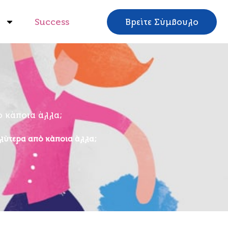
Success
Βρείτε Σύμβουλο
ό κάποια άλλα;
λύτερα από κάποια άλλα;