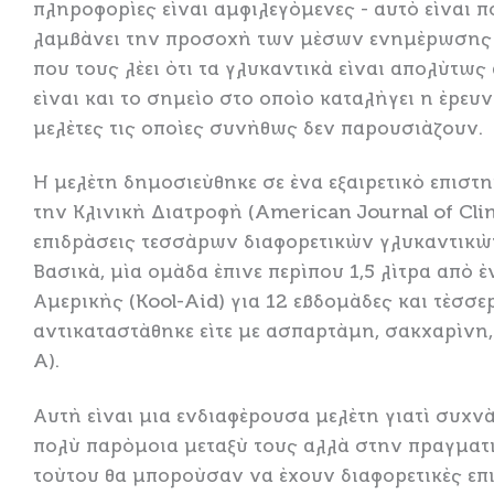
πληροφορίες είναι αμφιλεγόμενες - αυτό είναι π
λαμβάνει την προσοχή των μέσων ενημέρωσης - 
που τους λέει ότι τα γλυκαντικά είναι απολύτω
είναι και το σημείο στο οποίο καταλήγει η έρευ
μελέτες τις οποίες συνήθως δεν παρουσιάζουν.
Η μελέτη δημοσιεύθηκε σε ένα εξαιρετικό επιστη
την Κλινική Διατροφή (American Journal of Clini
επιδράσεις τεσσάρων διαφορετικών γλυκαντικών 
Βασικά, μία ομάδα έπινε περίπου 1,5 λίτρα από
Αμερικής (Kool-Aid) για 12 εβδομάδες και τέσσε
αντικαταστάθηκε είτε με ασπαρτάμη, σακχαρίνη
A).
Αυτή είναι μια ενδιαφέρουσα μελέτη γιατί συχνά
πολύ παρόμοια μεταξύ τους αλλά στην πραγματικ
τούτου θα μπορούσαν να έχουν διαφορετικές επι