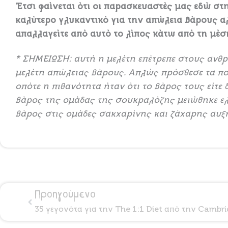
Έτσι φαίνεται ότι οι παρασκευαστές μας εδώ στη
καλύτερο γλυκαντικό για την απώλεια βάρους αλ
απαλλαγείτε από αυτό το λίπος κάτω από τη μέσ
* ΣΗΜΕΙΩΣΗ: αυτή η μελέτη επέτρεπε στους ανθ
μελέτη απώλειας βάρους. Απλώς πρόσθεσε τα π
οπότε η πιθανότητα ήταν ότι το βάρος τους είτε 
βάρος της ομάδας της σουκραλόζης μειώθηκε ελ
βάρος στις ομάδες σακχαρίνης και ζάχαρης αυξ
Prev
Προηγούμενο