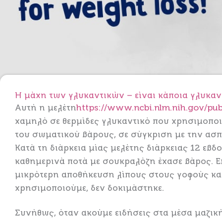
Η μάχη των γλυκαντικών – είναι κάποια γλυκαν
Αυτή η μελέτη
https://www.ncbi.nlm.nih.gov/p
χαμηλό σε θερμίδες γλυκαντικό που χρησιμοποι
του σωματικού βάρους, σε σύγκριση με την ασπα
Κατά τη διάρκεια μίας μελέτης διάρκειας 12 ε
καθημερινά ποτά με σουκραλόζη έχασε βάρος. Επ
μικρότερη αποθήκευση λίπους στους γοφούς και
χρησιμοποιούμε, δεν δοκιμάστηκε.
Συνήθως, όταν ακούμε ειδήσεις στα μέσα μαζική